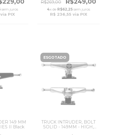
$229,00
R$249,00
R$269,00
5
sem juros
4
x de
R$62,25
sem juros
via PIX
R$ 236,55
via PIX
ESGOTADO
DER 149 MM
TRUCK INTRUDER, BOLT
ES II Black
SOLID - 149MM - HIGH,
SILVER/BLACK