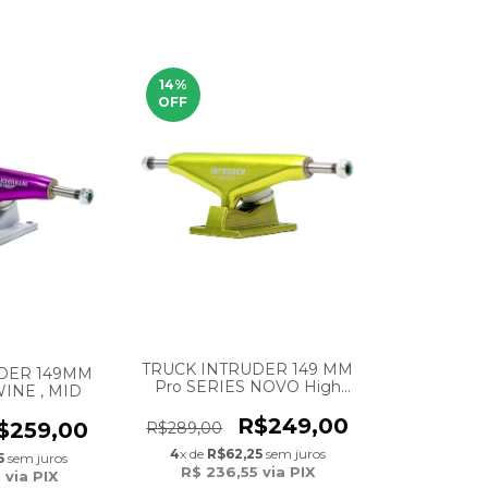
14
%
OFF
TRUCK INTRUDER 149 MM
DER 149MM
Pro SERIES NOVO High
WINE , MID
ACID
R$249,00
$259,00
R$289,00
4
x de
R$62,25
sem juros
5
sem juros
R$ 236,55
via PIX
5
via PIX