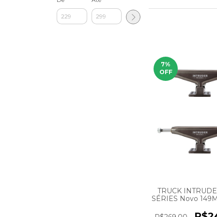
7
%
OFF
TRUCK INTRUD
SÉRIES Novo 149
Dark
R$2