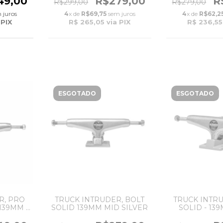
49,00
R$279,00
R
R$299,00
R$279,00
 juros
4
x de
R$69,75
sem juros
4
x de
R$62,2
 PIX
R$ 265,05
via PIX
R$ 236,55
ESGOTADO
ESGOTADO
R, PRO
TRUCK INTRUDER, BOLT
TRUCK INTRU
 139MM -
SOLID 139MM MID SILVER
SOLID - 139
SILVER