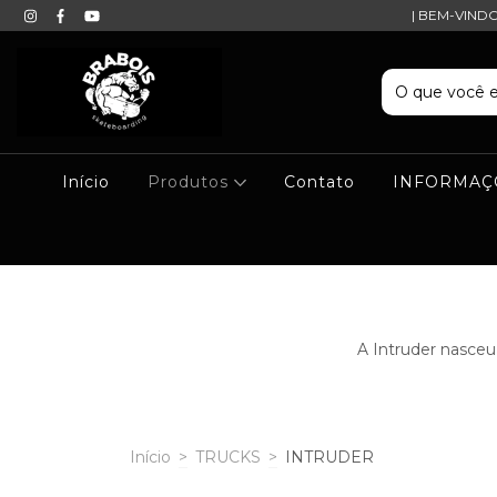
| BEM-VIND
Início
Produtos
Contato
INFORMAÇ
A Intruder nasceu
Início
>
TRUCKS
>
INTRUDER