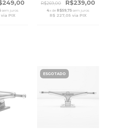
$249,00
R$239,00
R$269,00
5
sem juros
4
x de
R$59,75
sem juros
via PIX
R$ 227,05
via PIX
ESGOTADO