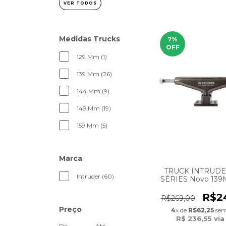
VER TODOS
Medidas Trucks
7
%
OFF
129 Mm (1)
139 Mm (26)
144 Mm (9)
149 Mm (19)
159 Mm (5)
Marca
TRUCK INTRUD
Intruder (60)
SÉRIES Novo 13
Dark
R$2
R$269,00
Preço
4
x de
R$62,25
sem
R$ 236,55
via
De
Até