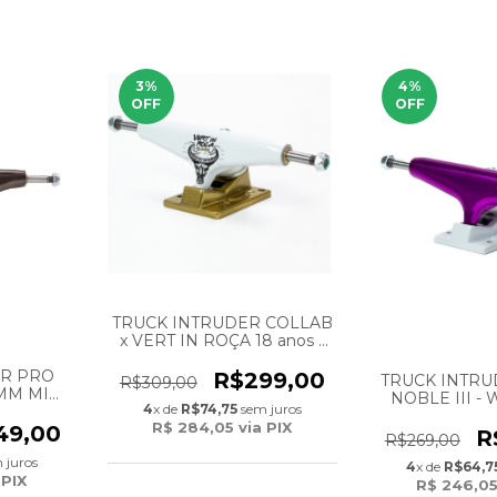
3
%
4
%
OFF
OFF
TRUCK INTRUDER COLLAB
x VERT IN ROÇA 18 anos -
159MM HIGH -
GOLD/WHITE
ER PRO
R$299,00
TRUCK INTRU
R$309,00
9MM MID
NOBLE III - 
4
x de
R$74,75
sem juros
R$ 284,05
via PIX
49,00
R
R$269,00
 juros
4
x de
R$64,7
 PIX
R$ 246,0