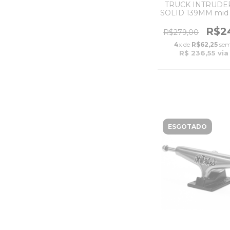
TRUCK INTRUDER
SOLID 139MM mid 
R$2
R$279,00
4
x de
R$62,25
sem
R$ 236,55
via
ESGOTADO