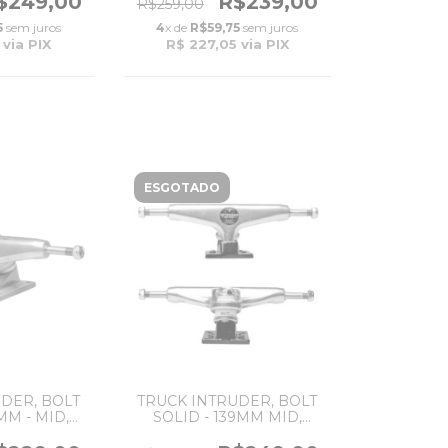
$249,00
R$239,00
R$259,00
5
sem juros
4
x de
R$59,75
sem juros
via PIX
R$ 227,05
via PIX
ESGOTADO
DER, BOLT
TRUCK INTRUDER, BOLT
MM - MID,
SOLID - 139MM MID,
/AZUL
SILVER/BLACK