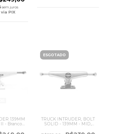
5
sem juros
via PIX
ESGOTADO
DER 139MM
TRUCK INTRUDER, BOLT
I - Branco
SOLID - 139MM - MID,
D
SILVER/RED