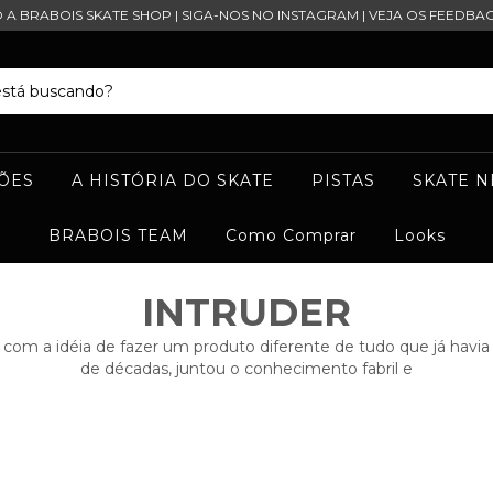
O A BRABOIS SKATE SHOP | SIGA-NOS NO INSTAGRAM | VEJA OS FEEDBAC
ÕES
A HISTÓRIA DO SKATE
PISTAS
SKATE 
BRABOIS TEAM
Como Comprar
Looks
INTRUDER
 com a idéia de fazer um produto diferente de tudo que já havi
de décadas, juntou o conhecimento fabril e