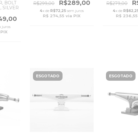
GOLD/WHITE
R$289,00
R
, BOLT
R$299,00
R$279,00
, SILVER
4
x de
R$72,25
sem juros
4
x de
R$62,2
R$ 274,55
via PIX
R$ 236,55
49,00
 juros
 PIX
ESGOTADO
ESGOTADO