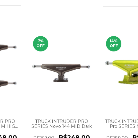
7
%
14
%
OFF
OFF
TRUCK INTRU
ER PRO
TRUCK INTRUDER PRO
Pro SERIES
MM HIGH
SÉRIES Novo 144 MID Dark
ACI
R
49,00
R$249,00