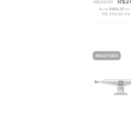
R$2
R$269,00
4
x de
R$62,25
sem
R$ 236,55
via
ESGOTADO