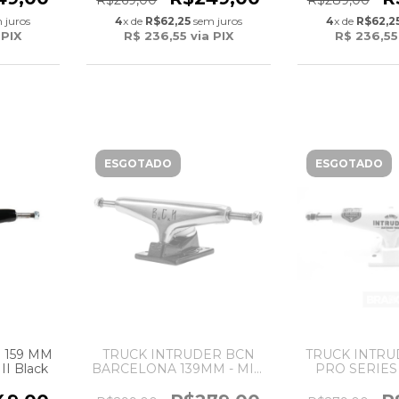
R$289,00
R$269,00
4
x de
R$62,2
 juros
4
x de
R$62,25
sem juros
R$ 236,55
 PIX
R$ 236,55
via PIX
ESGOTADO
ESGOTADO
 159 MM
TRUCK INTRUDER BCN
TRUCK INTRU
II Black
BARCELONA 139MM - MID
PRO SERIES I
RED POLISHED
MI