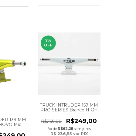
7
%
OFF
TRUCK INTRUDER 159 MM
PRO SERIES Branco HIGH
DER 139 MM
R$249,00
R$269,00
 NOVO Mid
4
x de
R$62,25
sem juros
D
R$ 236,55
via PIX
$249,00