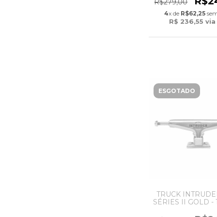
R$2
R$279,00
4
x de
R$62,25
sem
R$ 236,55
via
ESGOTADO
TRUCK INTRUDE
SÉRIES II GOLD -
MID