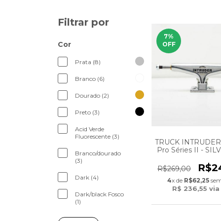
Filtrar por
7
%
Cor
OFF
Prata (8)
Branco (6)
Dourado (2)
Preto (3)
Acid Verde
Fluorescente (3)
TRUCK INTRUDER
Pro Séries II - SI
Branco/dourado
(3)
R$2
R$269,00
Dark (4)
4
x de
R$62,25
sem
R$ 236,55
via
Dark/black Fosco
(1)