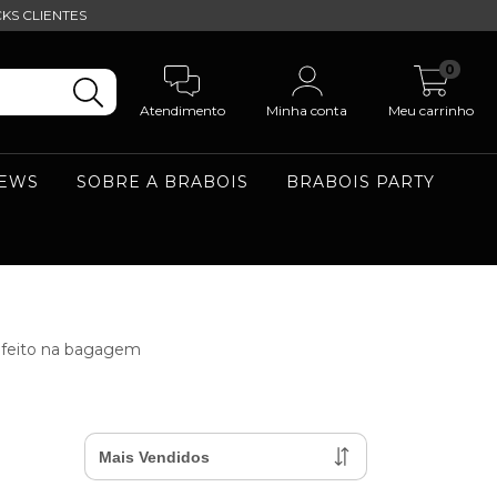
KS CLIENTES
0
Atendimento
Minha conta
Meu carrinho
NEWS
SOBRE A BRABOIS
BRABOIS PARTY
a feito na bagagem