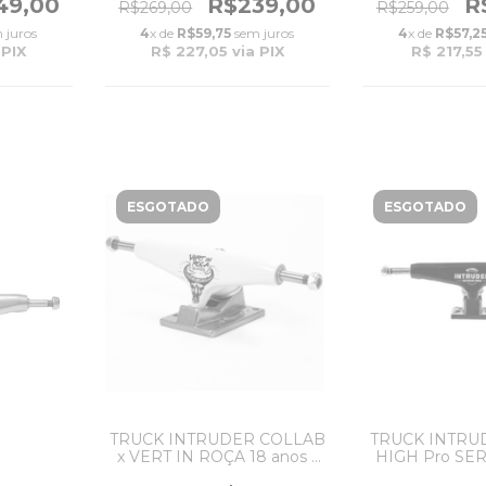
49,00
R$239,00
R
R$269,00
R$259,00
 juros
4
x de
R$59,75
sem juros
4
x de
R$57,2
 PIX
R$ 227,05
via PIX
R$ 217,55
ESGOTADO
ESGOTADO
TRUCK INTRUDER COLLAB
TRUCK INTRU
x VERT IN ROÇA 18 anos -
HIGH Pro SERI
149MM HIGH -