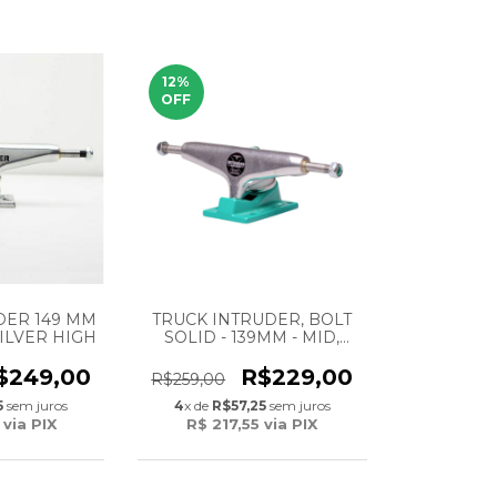
12
%
OFF
DER 149 MM
TRUCK INTRUDER, BOLT
- SILVER HIGH
SOLID - 139MM - MID,
SILVER/ANIZ
$249,00
R$229,00
R$259,00
5
sem juros
4
x de
R$57,25
sem juros
via PIX
R$ 217,55
via PIX