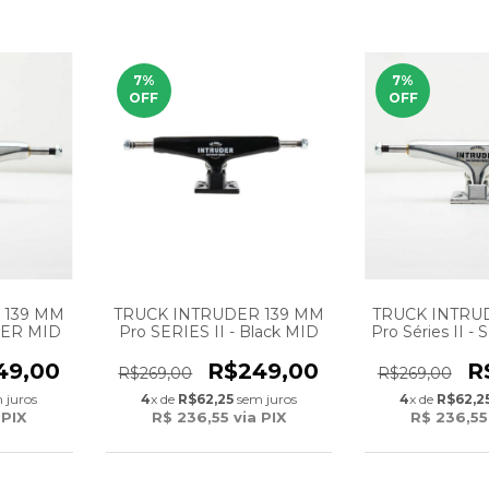
7
%
7
%
OFF
OFF
 139 MM
TRUCK INTRUDER 139 MM
TRUCK INTRU
LVER MID
Pro SERIES II - Black MID
Pro Séries II 
49,00
R$249,00
R
R$269,00
R$269,00
 juros
4
x de
R$62,25
sem juros
4
x de
R$62,2
 PIX
R$ 236,55
via PIX
R$ 236,55