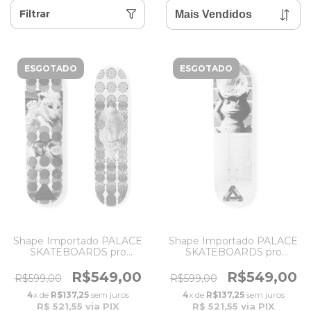
Filtrar
ESGOTADO
ESGOTADO
Shape Importado PALACE
Shape Importado PALACE
SKATEBOARDS pro
SKATEBOARDS pro
Model Lucien Clarke
Model Lucien Clarke
SHELL 8.25''
FROG 8.25''
R$549,00
R$549,00
R$599,00
R$599,00
4
x de
R$137,25
sem juros
4
x de
R$137,25
sem juros
R$ 521,55
via PIX
R$ 521,55
via PIX