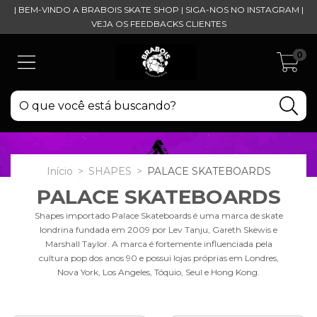
| BEM-VINDO A BRABOIS SKATE SHOP | SIGA-NOS NO INSTAGRAM |
VEJA OS FEEDBACKS CLIENTES
0
Início
>
SHAPES
>
PALACE SKATEBOARDS
PALACE SKATEBOARDS
Shapes importado Palace Skateboards é uma marca de skate
londrina fundada em 2009 por Lev Tanju, Gareth Skewis e
Marshall Taylor. A marca é fortemente influenciada pela
cultura pop dos anos 90 e possui lojas próprias em Londres,
Nova York, Los Angeles, Tóquio, Seul e Hong Kong.