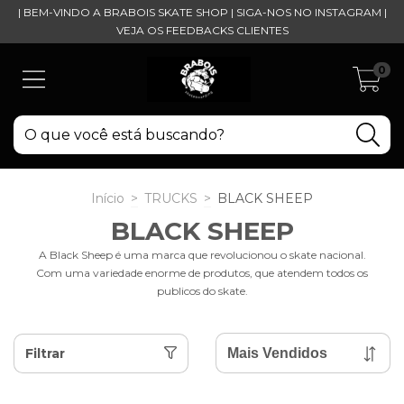
| BEM-VINDO A BRABOIS SKATE SHOP | SIGA-NOS NO INSTAGRAM |
VEJA OS FEEDBACKS CLIENTES
0
Início
>
TRUCKS
>
BLACK SHEEP
BLACK SHEEP
A Black Sheep é uma marca que revolucionou o skate nacional.
Com uma variedade enorme de produtos, que atendem todos os
publicos do skate.
Filtrar