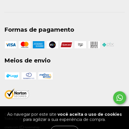
Formas de pagamento
Meios de envio
Ao navegar por este site
você aceita o uso de cookies
Copyright BRABOIS SKATEBOARDING - 36163318000130 - 2026.
Todos os direitos reservados.
para agilizar a sua experiência de compra.