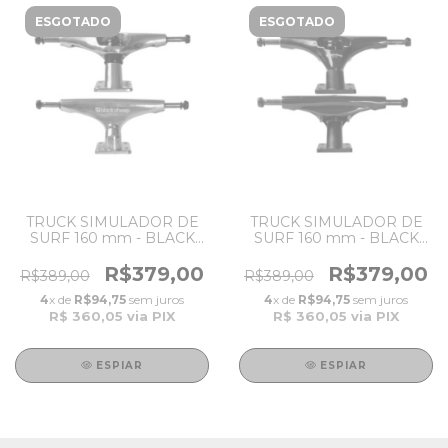
ESGOTADO
ESGOTADO
TRUCK SIMULADOR DE
TRUCK SIMULADOR DE
SURF 160 mm - BLACK
SURF 160 mm - BLACK
SHEEP , Embuchamento
SHEEP , Embuchamento
PU
PU
R$379,00
R$379,00
R$389,00
R$389,00
4
x de
R$94,75
sem juros
4
x de
R$94,75
sem juros
R$ 360,05
via PIX
R$ 360,05
via PIX
ESPIAR
ESPIAR