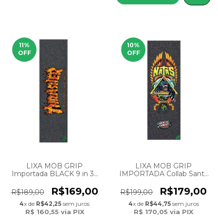
11
%
10
%
OFF
OFF
LIXA MOB GRIP
LIXA MOB GRIP
Importada BLACK 9 in 33
IMPORTADA Collab Santa
Collab THRASHER Real
Cruz Model NATAS
Flame II
PANTHER 11'' x 33''
R$169,00
R$179,00
R$189,00
R$199,00
4
x de
R$42,25
sem juros
4
x de
R$44,75
sem juros
R$ 160,55
via PIX
R$ 170,05
via PIX