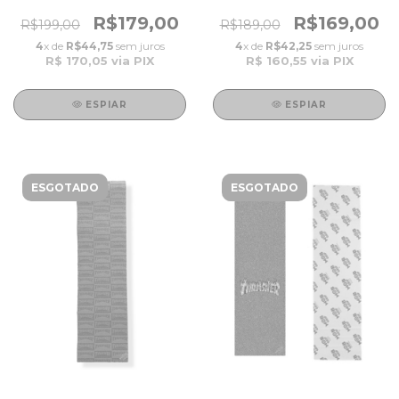
CREATURE Logo Outilne
33 Collab THRASHER
10''x 33''
Skulls
R$179,00
R$169,00
R$199,00
R$189,00
4
x de
R$44,75
sem juros
4
x de
R$42,25
sem juros
R$ 170,05
via PIX
R$ 160,55
via PIX
ESPIAR
ESPIAR
ESGOTADO
ESGOTADO