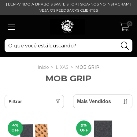
| BEM-VINDO A BRABOIS SKATE SHOP | SIGA-NOS NO INSTAGRAM |
VEJA OS FEEDBACKS CLIENTES
0
Início
>
LIXAS
>
MOB GRIP
MOB GRIP
Filtrar
4
%
9
%
OFF
OFF