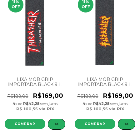
11
%
11
%
OFF
OFF
LIXA MOB GRIP
LIXA MOB GRIP
IMPORTADA BLACK 9 in
IMPORTADA BLACK 9 in
33 Collab THRASHER
33 Collab THRASHER
Magazine
Magazine FIRE
R$169,00
R$169,00
R$189,00
R$189,00
4
x de
R$42,25
sem juros
4
x de
R$42,25
sem juros
R$ 160,55
via PIX
R$ 160,55
via PIX