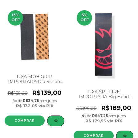
13
%
5
%
OFF
OFF
LIXA MOB GRIP
IMPORTADA Old School
BLACK 11 in 33 - 28 cm X
84 cm
LIXA SPITFIRE
R$139,00
R$159,00
IMPORTADA Big Head
4
x de
R$34,75
sem juros
Black/Red 9 in 33
R$ 132,05
via PIX
R$189,00
R$199,00
4
x de
R$47,25
sem juros
R$ 179,55
via PIX