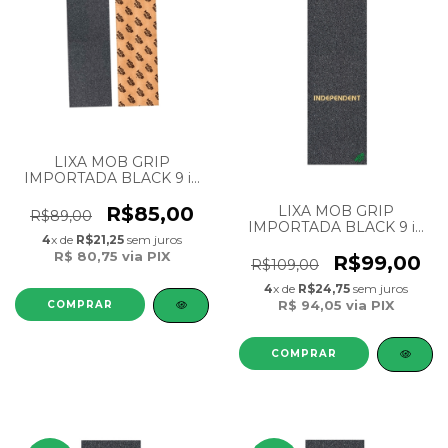
LIXA MOB GRIP
IMPORTADA BLACK 9 in
33 - 23 cm X 84 cm
LIXA MOB GRIP
R$85,00
R$89,00
IMPORTADA BLACK 9 in
4
x de
R$21,25
sem juros
33 Collab Independent
R$ 80,75
via PIX
R$99,00
R$109,00
4
x de
R$24,75
sem juros
R$ 94,05
via PIX