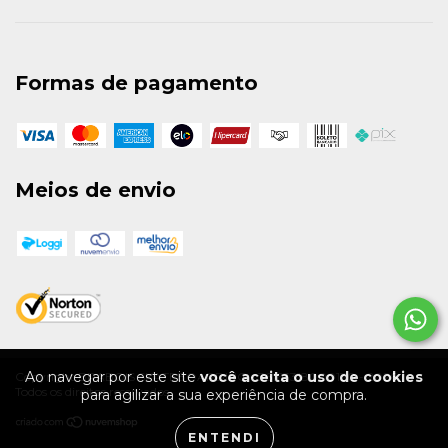
Formas de pagamento
Meios de envio
Ao navegar por este site
você aceita o uso de cookies
Copyright BRABOIS SKATEBOARDING - 36163318000130 - 2026.
Todos os direitos reservados.
para agilizar a sua experiência de compra.
ENTENDI