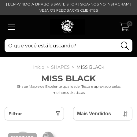
| BEM-VINDO A BRABOIS SKATE SHOP | SIGA-NOS NO INSTAGRAM |
VEJA OS FEEDBACKS CLIENTES
0
Início
>
SHAPES
>
MISS BLACK
MISS BLACK
Shape Maple de Excelente qualidade. Testa e aprovado pelos
melhores skatistas
Filtrar