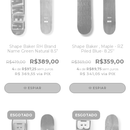
Shape Baker RH Brand
Shape Baker , Maple - RZ
Name Green Natural 8.5”
Piled Blue- 8.25''
R$389,00
R$359,00
R$419,00
R$369,00
4
x de
R$97,25
sem juros
4
x de
R$89,75
sem juros
R$ 369,55
via PIX
R$ 341,05
via PIX
ESPIAR
ESPIAR
ESGOTADO
ESGOTADO