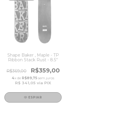
Shape Baker , Maple - TP
Ribbon Stack Rust - 8.5''
R$359,00
R$369,00
4
x de
R$89,75
sem juros
R$ 341,05
via PIX
ESPIAR