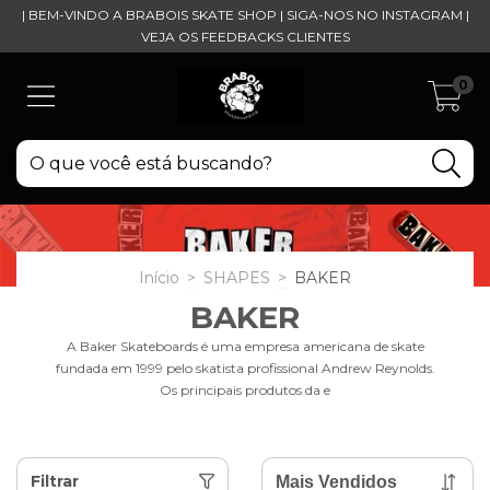
| BEM-VINDO A BRABOIS SKATE SHOP | SIGA-NOS NO INSTAGRAM |
VEJA OS FEEDBACKS CLIENTES
0
Início
>
SHAPES
>
BAKER
BAKER
A Baker Skateboards é uma empresa americana de skate
fundada em 1999 pelo skatista profissional Andrew Reynolds.
Os principais produtos da e
Filtrar