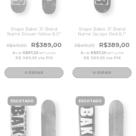
Shape Baker JF Brand
Shape Baker JF Brand
Name Rowan Yellow 8.0”
Name Jacopo Red 8.1”
R$389,00
R$389,00
R$419,00
R$419,00
4
x de
R$97,25
sem juros
4
x de
R$97,25
sem juros
R$ 369,55
via PIX
R$ 369,55
via PIX
ESPIAR
ESPIAR
ESGOTADO
ESGOTADO