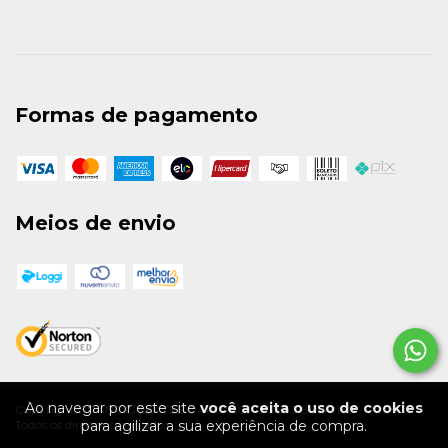
Formas de pagamento
Meios de envio
Ao navegar por este site
você aceita o uso de cookies
Copyright BRABOIS SKATEBOARDING - 36163318000130 - 2026.
Todos os direitos reservados.
para agilizar a sua experiência de compra.