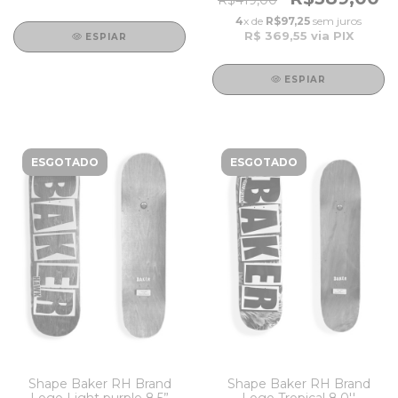
R$419,00
4
x de
R$97,25
sem juros
R$ 369,55
via PIX
ESPIAR
ESPIAR
ESGOTADO
ESGOTADO
Shape Baker RH Brand
Shape Baker RH Brand
Logo Light purple 8.5”
Logo Tropical 8.0''