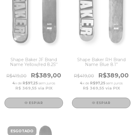
Shape Baker JF Brand
Shape Baker RH Brand
Name Yellow/red 8.25''
Name Blue 8.1”
R$389,00
R$389,00
R$419,00
R$419,00
4
x de
R$97,25
sem juros
4
x de
R$97,25
sem juros
R$ 369,55
via PIX
R$ 369,55
via PIX
ESPIAR
ESPIAR
ESGOTADO