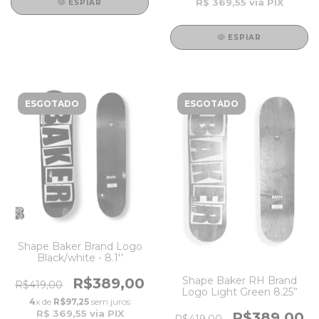
R$ 369,55
via PIX
ESPIAR
ESPIAR
ESGOTADO
ESGOTADO
Shape Baker Brand Logo
Black/white - 8.1''
Shape Baker RH Brand
R$389,00
R$419,00
Logo Light Green 8.25”
4
x de
R$97,25
sem juros
R$ 369,55
via PIX
R$389,00