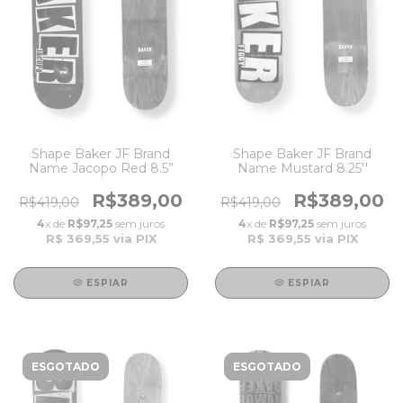
Shape Baker JF Brand
Shape Baker JF Brand
Name Jacopo Red 8.5”
Name Mustard 8.25''
R$389,00
R$389,00
R$419,00
R$419,00
4
x de
R$97,25
sem juros
4
x de
R$97,25
sem juros
R$ 369,55
via PIX
R$ 369,55
via PIX
ESPIAR
ESPIAR
ESGOTADO
ESGOTADO