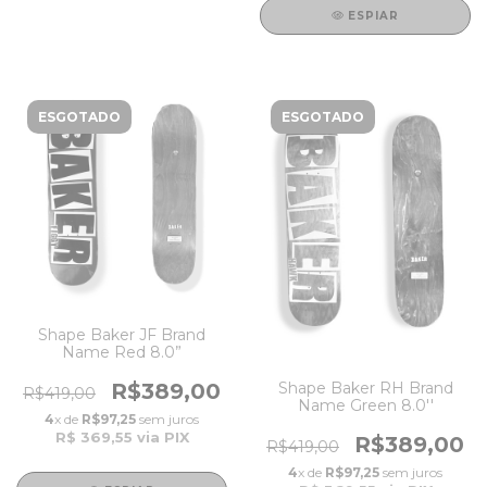
ESPIAR
ESGOTADO
ESGOTADO
Shape Baker JF Brand
Name Red 8.0”
Shape Baker RH Brand
R$389,00
R$419,00
Name Green 8.0''
4
x de
R$97,25
sem juros
R$ 369,55
via PIX
R$389,00
R$419,00
4
x de
R$97,25
sem juros