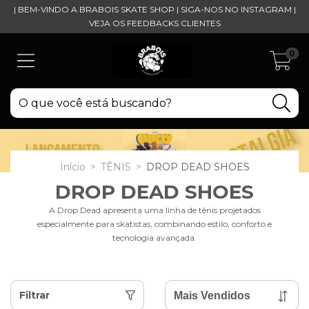
| BEM-VINDO A BRABOIS SKATE SHOP | SIGA-NOS NO INSTAGRAM |
VEJA OS FEEDBACKS CLIENTES
0
Início
>
TÊNIS
>
DROP DEAD SHOES
DROP DEAD SHOES
A Drop Dead apresenta uma linha de tênis projetados
especialmente para skatistas, combinando estilo, conforto e
tecnologia avançada.
Filtrar