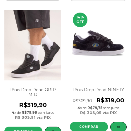
14
%
OFF
Tênis Drop Dead GRIP
Tênis Drop Dead NINETY
MID
R$319,00
R$369,90
R$319,90
4
x de
R$79,75
sem juros
4
x de
R$79,98
sem juros
R$ 303,05
via PIX
R$ 303,91
via PIX
COMPRAR