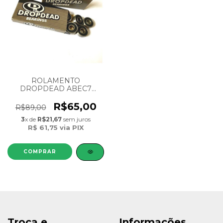
ROLAMENTO
DROPDEAD ABEC7
CARBON BEARING WITH
BLACK RUBBER U
R$65,00
R$89,00
3
x de
R$21,67
sem juros
R$ 61,75
via PIX
Troca e
Informações