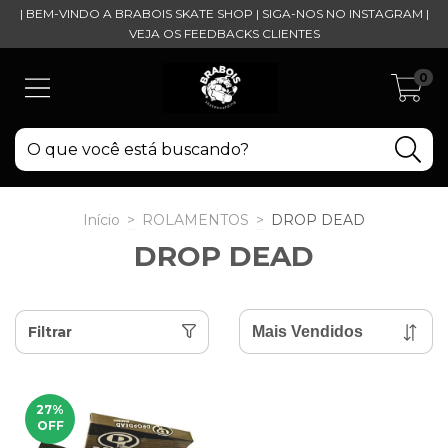
| BEM-VINDO A BRABOIS SKATE SHOP | SIGA-NOS NO INSTAGRAM |
VEJA OS FEEDBACKS CLIENTES
0
Início
>
ROLAMENTOS
>
DROP DEAD
DROP DEAD
Filtrar
27
%
OFF