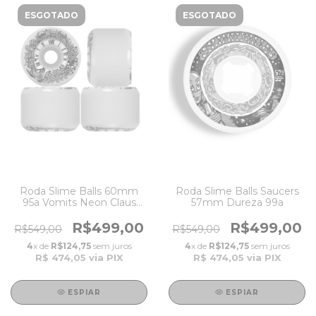
ESGOTADO
ESGOTADO
Roda Slime Balls 60mm
Roda Slime Balls Saucers
95a Vomits Neon Claus
57mm Dureza 99a
Grabke
R$499,00
R$499,00
R$549,00
R$549,00
4
x de
R$124,75
sem juros
4
x de
R$124,75
sem juros
R$ 474,05
via PIX
R$ 474,05
via PIX
ESPIAR
ESPIAR