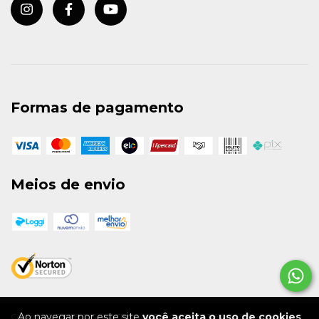
Formas de pagamento
Meios de envio
Ao navegar por este site
você aceita o uso de cookies
Copyright BRABOIS SKATEBOARDING - 36163318000130 - 2026.