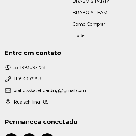
BRABOIS PARTY
BRABOIS TEAM
Como Comprar
Looks
Entre em contato
5511993092758
11993092758
braboisskateboarding@gmail.com
Rua schilling 185
Permaneça conectado