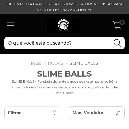
| BEM-VINDO A BRABOIS SKATE SHOP | SIGA-NOS NO INSTAGRAM |
VEJA OS FEEDBACKS CLIENTES
0
Início
>
RODAS
>
SLIME BALLS
SLIME BALLS
SLIME BALLS - Fundada durante o auge do skate nos anos 80, a
Slime Balls desafia os fãs a se destacarem com os gráficos de rodas
mais irado
Filtrar