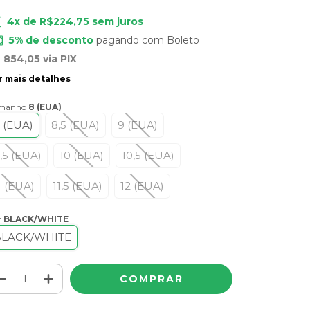
4
x de
R$224,75
sem juros
5% de desconto
pagando com Boleto
 854,05
via PIX
r mais detalhes
manho
8 (EUA)
 (EUA)
8,5 (EUA)
9 (EUA)
,5 (EUA)
10 (EUA)
10,5 (EUA)
1 (EUA)
11,5 (EUA)
12 (EUA)
r
BLACK/WHITE
BLACK/WHITE