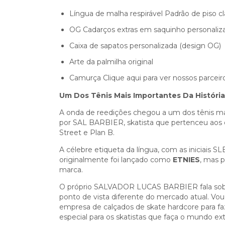
Língua de malha respirável Padrão de piso clá
OG Cadarços extras em saquinho personaliz
Caixa de sapatos personalizada (design OG)
Arte da palmilha original
Camurça Clique aqui para ver nossos parceiro
Um Dos Tênis Mais Importantes Da História 
A onda de reedições chegou a um dos tênis mai
por SAL BARBIER, skatista que pertenceu aos d
Street e Plan B.
A célebre etiqueta da língua, com as iniciais S
originalmente foi lançado como
ETNIES
, mas p
marca.
O próprio SALVADOR LUCAS BARBIER fala sobre
ponto de vista diferente do mercado atual. Vo
empresa de calçados de skate hardcore para faz
especial para os skatistas que faça o mundo e