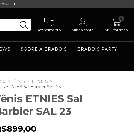
KS CLIENTES
0
Atendimento
Minha conta
Meu carrinho
NEWS
SOBRE A BRABOIS
BRABOIS PARTY
cio
>
TÊNIS
>
ETNIES
>
nis ETNIES Sal Barbier SAL 23
ênis ETNIES Sal
arbier SAL 23
R$899,00