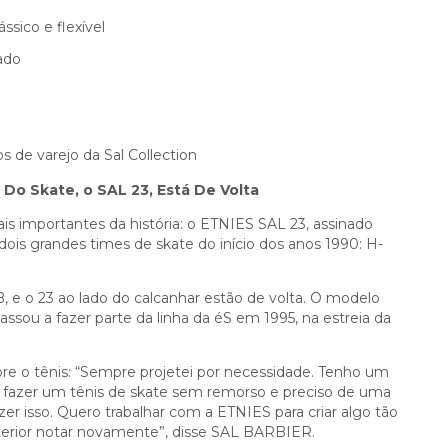
ssico e flexível
ado
s de varejo da Sal Collection
Do Skate, o SAL 23, Está De Volta
s importantes da história: o ETNIES SAL 23, assinado
ois grandes times de skate do início dos anos 1990: H-
LB, e o 23 ao lado do calcanhar estão de volta. O modelo
assou a fazer parte da linha da éS em 1995, na estreia da
 o tênis: “Sempre projetei por necessidade. Tenho um
u fazer um tênis de skate sem remorso e preciso de uma
er isso. Quero trabalhar com a ETNIES para criar algo tão
xterior notar novamente”, disse SAL BARBIER.