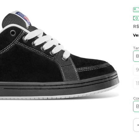
R$
Ve
Ta
8
9
1
Co