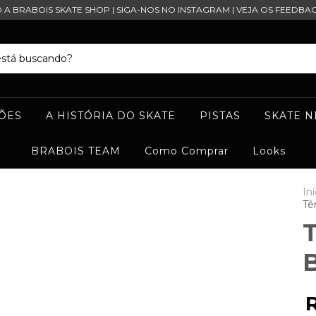
O A BRABOIS SKATE SHOP | SIGA-NOS NO INSTAGRAM | VEJA OS FEEDBAC
ÕES
A HISTÓRIA DO SKATE
PISTAS
SKATE 
BRABOIS TEAM
Como Comprar
Looks
Iní
Tê
T
B