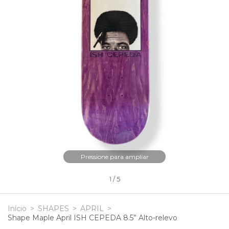
Pressione para ampliar
1
/
5
Início
>
SHAPES
>
APRIL
>
Shape Maple April ISH CEPEDA 8.5” Alto-relevo