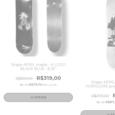
Shape APRIL maple - A LOGO
BLACK BLUE , 8.25''
R$319,00
R$359,00
Shape APRIL
4
x de
R$79,75
sem juros
HORIGOME pro m
rel
R$379,00
ESPIAR
4
x de
R$87,
ES