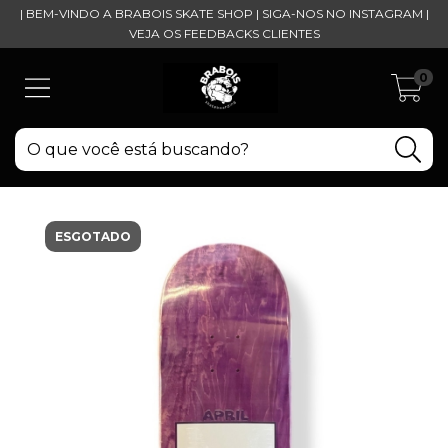
| BEM-VINDO A BRABOIS SKATE SHOP | SIGA-NOS NO INSTAGRAM |
VEJA OS FEEDBACKS CLIENTES
0
ESGOTADO