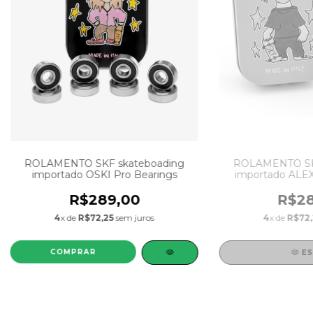
ROLAMENTO SKF skateboading
ROLAMENTO SKF
importado OSKI Pro Bearings
importado ALEX
R$289,00
R$28
4
x de
R$72,25
sem juros
4
x de
R$72,
ES