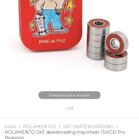
Pressione para ampliar
1
/
7
Início
>
ROLAMENTOS
>
SKF SKATEBOARDING
>
ROLAMENTO SKF skateboading importado ISHOD Pro
Bearings