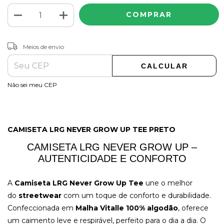
ALTERAR CEP
Entregas para o CEP:
Meios de envio
CALCULAR
Não sei meu CEP
CAMISETA LRG NEVER GROW UP TEE PRETO
CAMISETA LRG NEVER GROW UP –
AUTENTICIDADE E CONFORTO
A
Camiseta LRG Never Grow Up Tee
une o melhor
do
streetwear
com um toque de conforto e durabilidade.
Confeccionada em
Malha Vitalle 100% algodão
, oferece
um caimento leve e respirável, perfeito para o dia a dia. O