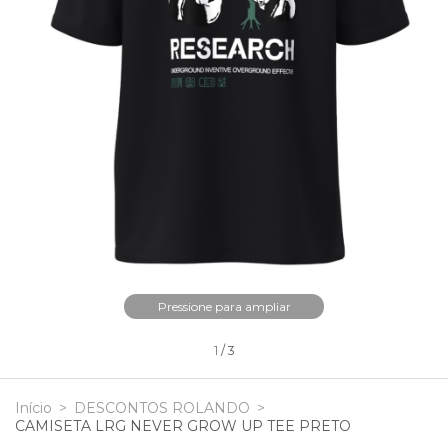
Pressione para ampliar
1
/
3
Início
>
DESCONTOS ROLANDO
>
CAMISETA LRG NEVER GROW UP TEE PRETO