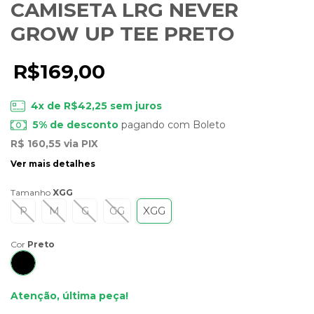
CAMISETA LRG NEVER
GROW UP TEE PRETO
R$169,00
4
x de
R$42,25
sem juros
5% de desconto
pagando com Boleto
R$ 160,55
via PIX
Ver mais detalhes
Tamanho
XGG
P
M
G
GG
XGG
Cor
Preto
Atenção, última peça!